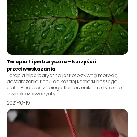
Terapia hiperbaryczna – korzyści i
przeciwwskazania
Terapia hiperbaryczna jest efektywną metodą
dostarczenia tlenu do każdej komórki naszego
ciała. Podczas zabiegu tlen przenika nie tylko do
krwinek czerwonych, a...
2021-10-19