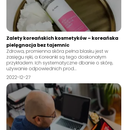
Zalety koreańskich kosmetyków – koreańska
pielęgnacja bez tajemnic
Zdrowa, promienna skóra pełna blasku jest w
zasięgu ręki, a Koreanki są tego doskonałym
przykładem. Ich systematyczne dbanie o skórę,
używanie odpowiednich prod...
2022-12-27