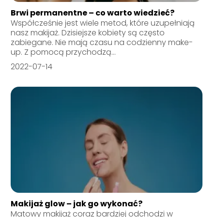
Brwi permanentne – co warto wiedzieć?
Współcześnie jest wiele metod, które uzupełniają
nasz makijaż. Dzisiejsze kobiety są często
zabiegane. Nie mają czasu na codzienny make-
up. Z pomocą przychodzą...
2022-07-14
Makijaż glow – jak go wykonać?
Matowy makijaż coraz bardziej odchodzi w