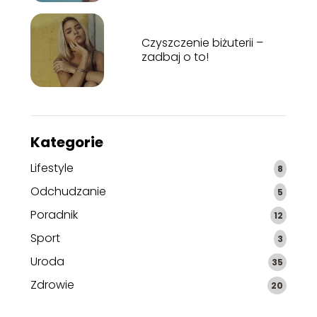
Czyszczenie biżuterii –
zadbaj o to!
Kategorie
Lifestyle
8
Odchudzanie
5
Poradnik
12
Sport
3
Uroda
35
Zdrowie
20