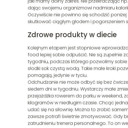
jaki mamy dolny zakres. Nie przekraczając np
dając swojemu organizmowi nadmiaru kalori
Oczywiście nie powinno się schodzić poniżej
skutkować ciągłym głodem i pogorszeniem si
Zdrowe produkty w diecie
Kolejnym etapem jest stopniowe wprowadzani
food lepiej sobie odpuścić. Nie są zupełnie 
tygodniu, podczas którego pozwolimy sobie na 
słodki sok czystą wodą. Takie małe kroki pozw
pomagają, jedynie w tyciu.
Odchudzanie nie może odbyć się bez ćwiczeń.
siedem dni w tygodniu. Wystarczy małe zm
przejażdżka rowerem do parku w weekend, zami
kilogramów w niedługim czasie. Chcąc jedn
udać się na siłownię. Można to zrobić same
zawsze potrafi świetnie zmotywować. Gdy br
zatrudnieniu trenera personalnego. To on weź