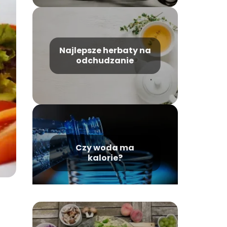
Najlepsze herbaty na
odchudzanie
Czy woda ma
kalorie?
o