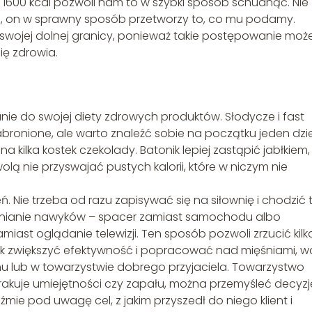
. 1600 kcal pozwoli nam to w szybki sposób schudnąć. Nie
i, on w sprawny sposób przetworzy to, co mu podamy.
 swojej dolnej granicy, ponieważ takie postępowanie moż
ę zdrowia.
e do swojej diety zdrowych produktów. Słodycze i fast
zabronione, ale warto znaleźć sobie na początku jeden dzi
kilka kostek czekolady. Batonik lepiej zastąpić jabłkiem,
olą nie przyswajać pustych kalorii, które w niczym nie
 Nie trzeba od razu zapisywać się na siłownię i chodzić
ienianie nawyków – spacer zamiast samochodu albo
ast oglądanie telewizji. Ten sposób pozwoli zrzucić kilk
ak zwiększyć efektywność i popracować nad mięśniami, w
mu lub w towarzystwie dobrego przyjaciela. Towarzystwo
akuje umiejętności czy zapału, można przemyśleć decyzj
mie pod uwagę cel, z jakim przyszedł do niego klient i