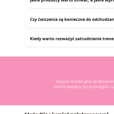
Jakie produkty warto unikać, a jakie wp
Czy ćwiczenia są konieczne do odchudzan
Kiedy warto rozważyć zatrudnienie tren
Zespół redakcyjny spakosmetyk
naszą wiedzą, by pomagać czy