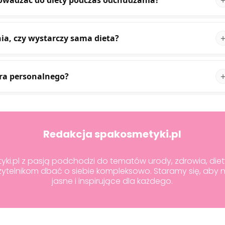
rowadzać do diety podczas odchudzania?
ia, czy wystarczy sama dieta?
era personalnego?
Redakcja spakosmetyki.pl
i.pl z pasją podchodzi do tematów urody, zdrowia, diety 
telnikom dbać o siebie kompleksowo. Staramy się, aby 
jasne i inspirujące dla każdego.