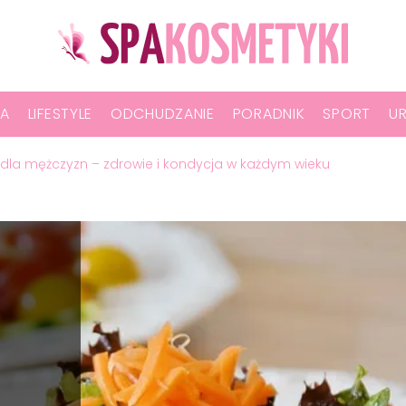
A
LIFESTYLE
ODCHUDZANIE
PORADNIK
SPORT
U
la mężczyzn – zdrowie i kondycja w każdym wieku