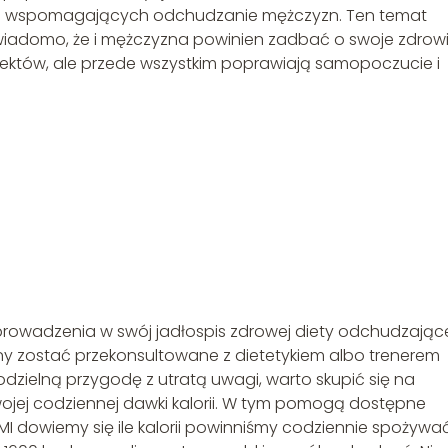
ach wspomagających odchudzanie mężczyzn. Ten temat
 wiadomo, że i mężczyzna powinien zadbać o swoje zdrowi
efektów, ale przede wszystkim poprawiają samopoczucie i
wadzenia w swój jadłospis zdrowej diety odchudzające
inny zostać przekonsultowane z dietetykiem albo trenerem
zielną przygodę z utratą uwagi, warto skupić się na
jej codziennej dawki kalorii. W tym pomogą dostępne
BMI dowiemy się ile kalorii powinniśmy codziennie spożywać