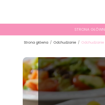
STRONA GŁÓWN
Strona główna
/
Odchudzanie
/
Odchudzanie d