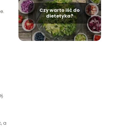
Czy warto iść do
e.
dietetyka?
j.
, a