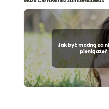
Może Cię również zainteresować
Jak być modną za ni
pieniądze?