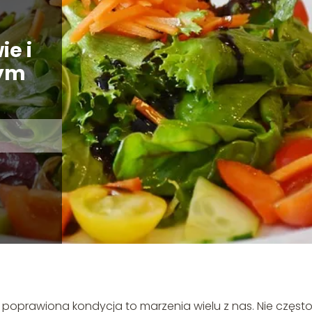
e i
dym
poprawiona kondycja to marzenia wielu z nas. Nie częst