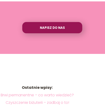
NAPISZ DO NAS
Ostatnie wpisy:
Brwi permanentne – co warto wiedzieć?
Czyszczenie biżuterii – zadbaj o to!