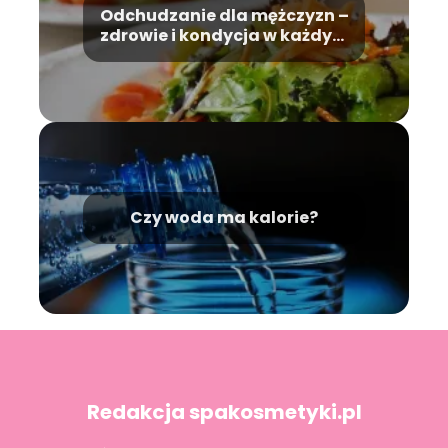
Odchudzanie dla mężczyzn –
zdrowie i kondycja w każdym
wieku
Czy woda ma kalorie?
Redakcja spakosmetyki.pl