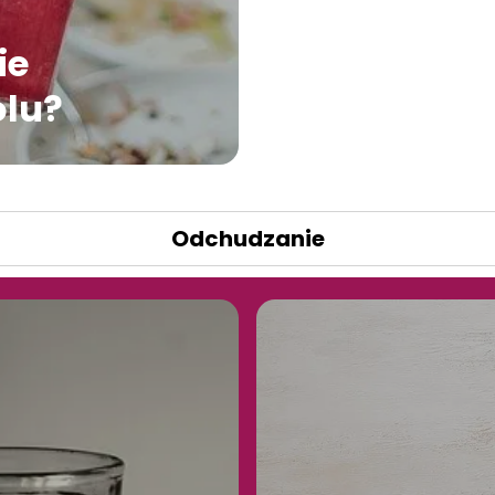
ie
olu?
Odchudzanie