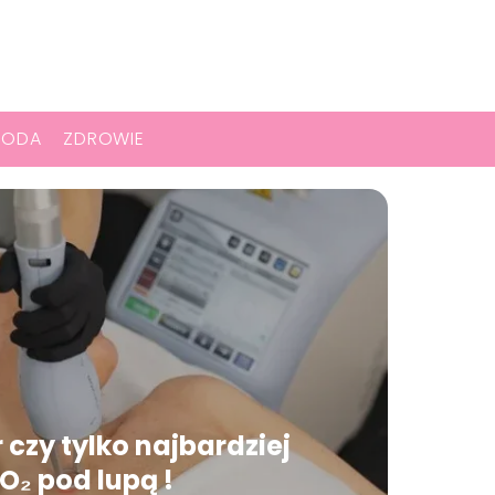
RODA
ZDROWIE
 czy tylko najbardziej
O₂ pod lupą !