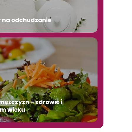
y na odchudzanie
mężczyzn – zdrowie i
ym wieku