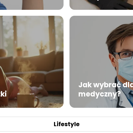
Jak wybrać dla
ki
medyczny?
Lifestyle