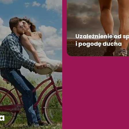
Uzależnienie od s
i pogodę ducha
a