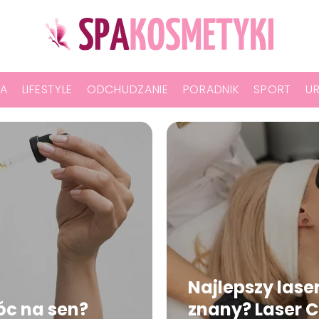
A
LIFESTYLE
ODCHUDZANIE
PORADNIK
SPORT
U
Najlepszy laser
óc na sen?
znany? Laser C