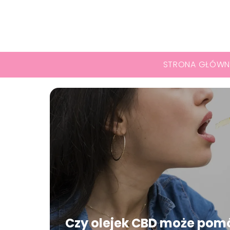
STRONA GŁÓWN
Czy olejek CBD może pom