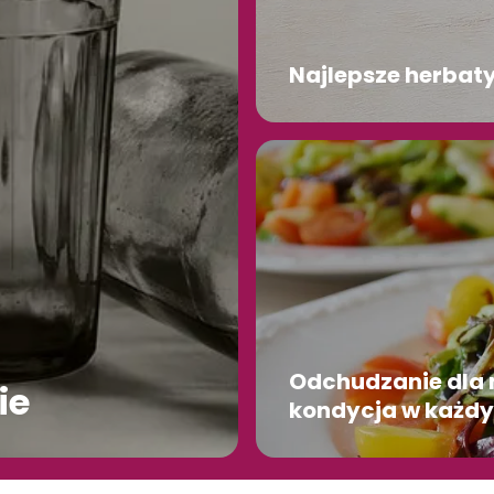
Najlepsze herbat
Odchudzanie dla 
ie
kondycja w każd