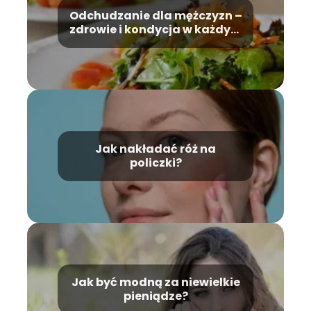
Odchudzanie dla mężczyzn –
zdrowie i kondycja w każdym
wieku
Jak nakładać róż na
policzki?
Jak być modną za niewielkie
pieniądze?