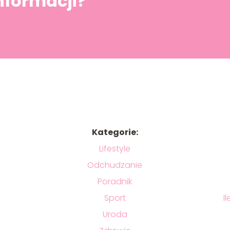
informacji?
Kategorie:
Lifestyle
Odchudzanie
Poradnik
Sport
I
Uroda