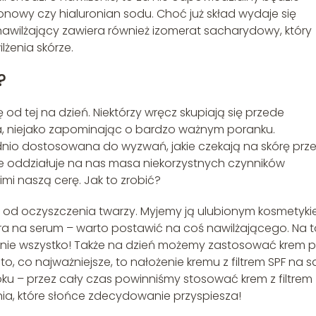
luronowy czy hialuronian sodu. Choć już skład wydaje się
nawilżający zawiera również izomerat sacharydowy, który
żenia skórze.
?
od tej na dzień. Niektórzy wręcz skupiają się przede
a, niejako zapominając o bardzo ważnym poranku.
nio dostosowana do wyzwań, jakie czekają na skórę prz
nie oddziałuje na nas masa niekorzystnych czynników
mi naszą cerę. Jak to zrobić?
 od oczyszczenia twarzy. Myjemy ją ulubionym kosmetyki
ra na serum – warto postawić na coś nawilżającego. Na t
to nie wszystko! Także na dzień możemy zastosować krem 
to, co najważniejsze, to nałożenie kremu z filtrem SPF na 
roku – przez cały czas powinniśmy stosować krem z filtrem
ia, które słońce zdecydowanie przyspiesza!