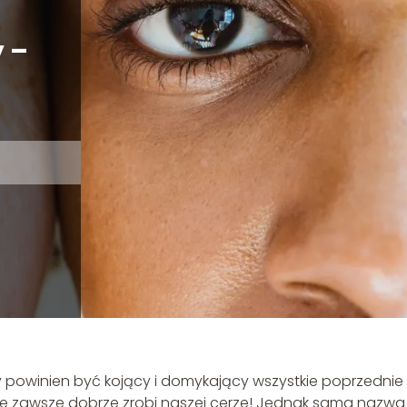
 –
ry powinien być kojący i domykający wszystkie poprzednie
tóre zawsze dobrze zrobi naszej cerze! Jednak sama nazwa