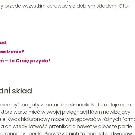
śmy przede wszystkim kierować się dobrym składem! Oto,
ład
awilżenie?
 – to Ci się przyda!
dni skład
ien być bogaty w naturalne składniki. Natura daje nam
óre warto mieć w swojej pielęgnacji! Krem nawilżający
leje. Kwas hialuronowy może występować w różnych for
 Ma on wtedy łatwość przenikania nawet w głębsze partie
 się konopny i perilla. Pierwszy z nich to bogactwo kwasów