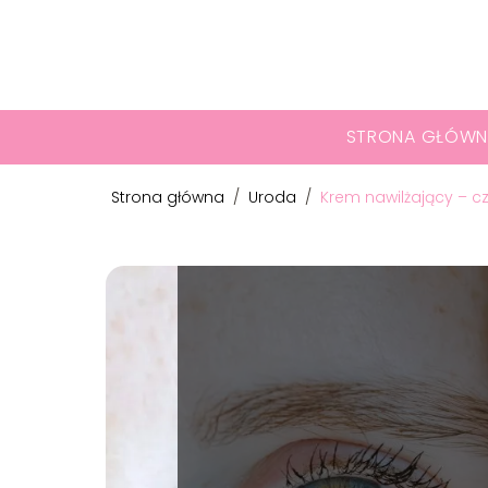
STRONA GŁÓWN
Strona główna
/
Uroda
/
Krem nawilżający – c