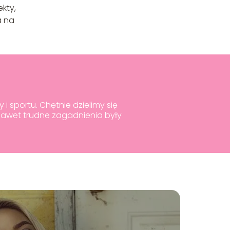
kty,
a na
i sportu. Chętnie dzielimy się
nawet trudne zagadnienia były