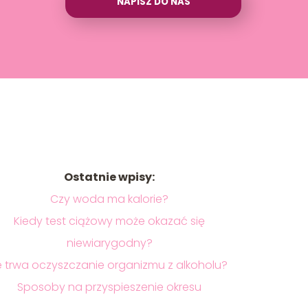
NAPISZ DO NAS
Ostatnie wpisy:
Czy woda ma kalorie?
Kiedy test ciążowy może okazać się
niewiarygodny?
le trwa oczyszczanie organizmu z alkoholu?
Sposoby na przyspieszenie okresu