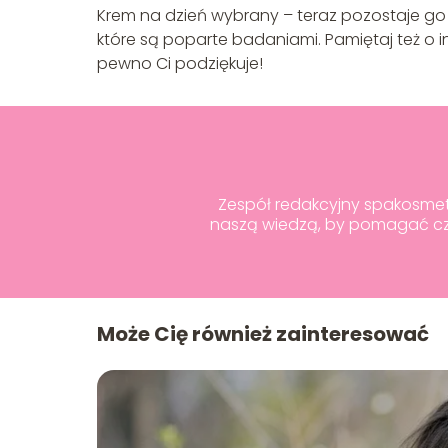
Krem na dzień wybrany – teraz pozostaje go 
które są poparte badaniami. Pamiętaj też o i
pewno Ci podziękuje!
Zespół redakcyjny spakosmetyk
naszą wiedzą, by pomagać czy
Może Cię również zainteresować