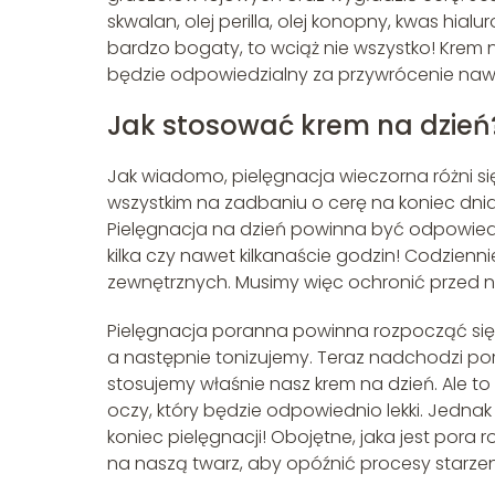
skwalan, olej perilla, olej konopny, kwas hia
bardzo bogaty, to wciąż nie wszystko! Krem 
będzie odpowiedzialny za przywrócenie nawil
Jak stosować krem na dzień
Jak wiadomo, pielęgnacja wieczorna różni się 
wszystkim na zadbaniu o cerę na koniec dni
Pielęgnacja na dzień powinna być odpowied
kilka czy nawet kilkanaście godzin! Codzien
zewnętrznych. Musimy więc ochronić przed ni
Pielęgnacja poranna powinna rozpocząć się
a następnie tonizujemy. Teraz nadchodzi po
stosujemy właśnie nasz krem na dzień. Ale 
oczy, który będzie odpowiednio lekki. Jednak 
koniec pielęgnacji! Obojętne, jaka jest pora 
na naszą twarz, aby opóźnić procesy starzen