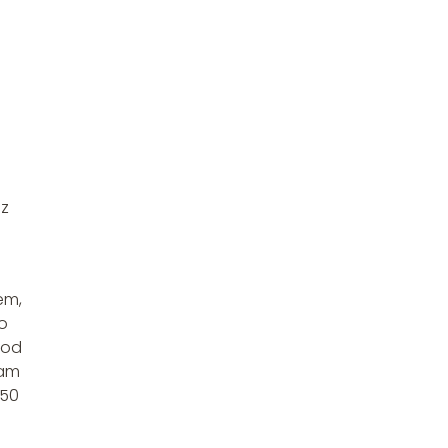
ez
em,
o
pod
sam
 50