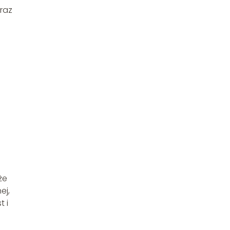
oraz
że
ej,
t i