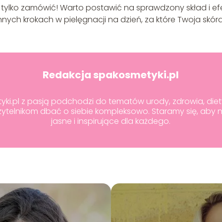
tylko zamówić! Warto postawić na sprawdzony skład i efe
nnych krokach w pielęgnacji na dzień, za które Twoja skór
Redakcja spakosmetyki.pl
i.pl z pasją podchodzi do tematów urody, zdrowia, diety 
telnikom dbać o siebie kompleksowo. Staramy się, aby 
jasne i inspirujące dla każdego.