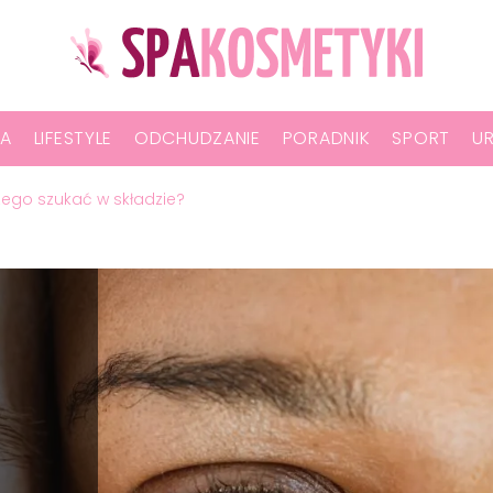
A
LIFESTYLE
ODCHUDZANIE
PORADNIK
SPORT
U
zego szukać w składzie?