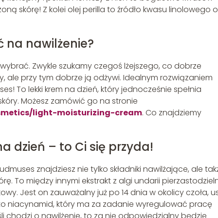
ną skórę! Z kolei olej perilla to źródło kwasu linolowego 
ć na nawilżenie?
eń wybrać. Zwykle szukamy czegoś lżejszego, co dobrze
y, ale przy tym dobrze ją odżywi. Idealnym rozwiązaniem
ses! To lekki krem na dzień, który jednocześnie spełnia
skóry. Możesz zamówić go na stronie
metics/light-moisturizing-cream
. Co znajdziemy
 dzień – to Ci się przyda!
dmuses znajdziesz nie tylko składniki nawilżające, ale tak
ę. To między innymi ekstrakt z algi undarii pierzastodzieln
wy. Jest on zauważalny już po 14 dnia w okolicy czoła, us
to niacynamid, który ma za zadanie wyregulować pracę
i chodzi o nawilżenie, to za nie odpowiedzialny będzie