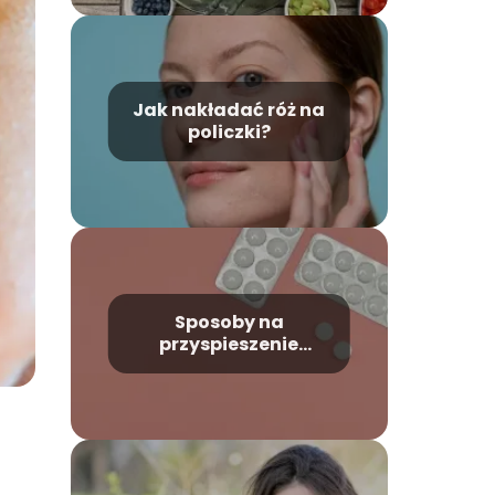
Jak nakładać róż na
policzki?
Sposoby na
przyspieszenie
okresu