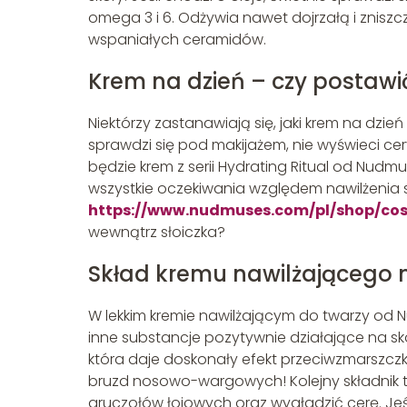
omega 3 i 6. Odżywia nawet dojrzałą i zniszczo
wspaniałych ceramidów.
Krem na dzień – czy postawi
Niektórzy zastanawiają się, jaki krem na dzi
sprawdzi się pod makijażem, nie wyświeci cer
będzie krem z serii Hydrating Ritual od Nudmu
wszystkie oczekiwania względem nawilżenia 
https://www.nudmuses.com/pl/shop/cos
wewnątrz słoiczka?
Skład kremu nawilżającego na
W lekkim kremie nawilżającym do twarzy od Nu
inne substancje pozytywnie działające na skór
która daje doskonały efekt przeciwzmarszczko
bruzd nosowo-wargowych! Kolejny składnik 
gruczołów łojowych oraz wygładzić cerę. Jeśl