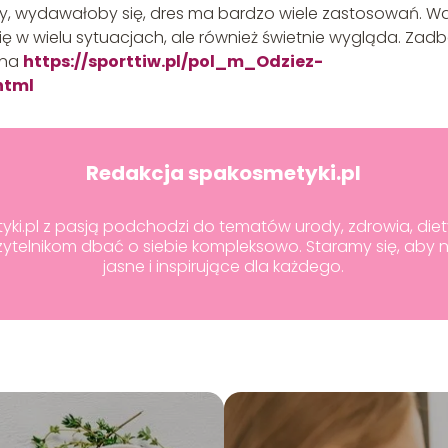
jny, wydawałoby się, dres ma bardzo wiele zastosowań. W
ię w wielu sytuacjach, ale również świetnie wygląda. Zadb
 na
https://sporttiw.pl/pol_m_Odziez-
html
Redakcja spakosmetyki.pl
i.pl z pasją podchodzi do tematów urody, zdrowia, diety 
telnikom dbać o siebie kompleksowo. Staramy się, aby 
jasne i inspirujące dla każdego.