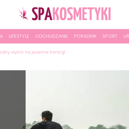
A
LIFESTYLE
ODCHUDZANIE
PORADNIK
SPORT
U
dealny wybór na jesienne treningi