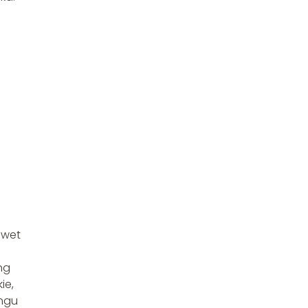
.
awet
ng
ie,
ingu