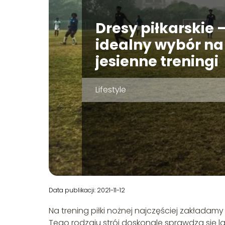
Dresy piłkarskie 
idealny wybór na
jesienne treningi
Lifestyle
Data publikacji: 2021-11-12
Na trening piłki nożnej najczęściej zakładamy
Tego rodzaju strój doskonale sprawdza się 