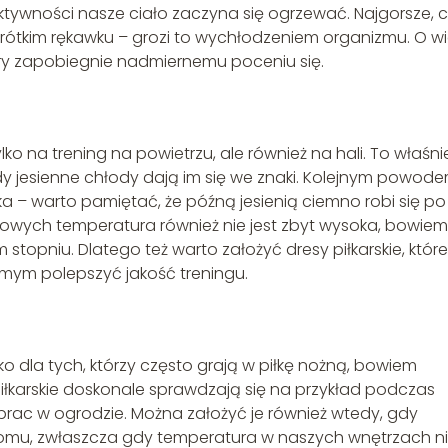
aktywności nasze ciało zaczyna się ogrzewać. Najgorsze, 
krótkim rękawku – grozi to wychłodzeniem organizmu. O wi
który zapobiegnie nadmiernemu poceniu się.
ko na trening na powietrzu, ale również na hali. To właśni
dy jesienne chłody dają im się we znaki. Kolejnym powod
ka – warto pamiętać, że późną jesienią ciemno robi się po
gowych temperatura również nie jest zbyt wysoka, bowiem
stopniu. Dlatego też warto założyć dresy piłkarskie, które
mym polepszyć jakość treningu.
lko dla tych, którzy często grają w piłkę nożną, bowiem
piłkarskie doskonale sprawdzają się na przykład podczas
rac w ogrodzie. Można założyć je również wtedy, gdy
mu, zwłaszcza gdy temperatura w naszych wnętrzach n