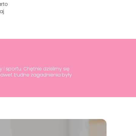
arto
aj
i sportu. Chętnie dzielimy się
nawet trudne zagadnienia były