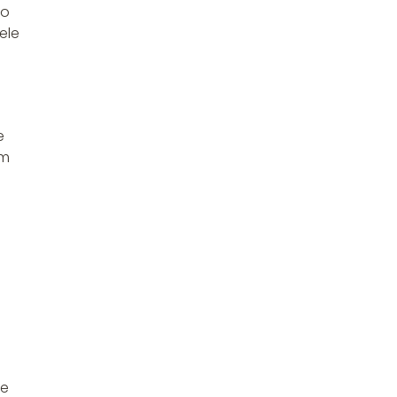
co
ele
e
em
ie