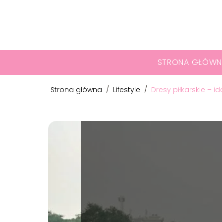
STRONA GŁÓWN
Strona główna
/
Lifestyle
/
Dresy piłkarskie – i