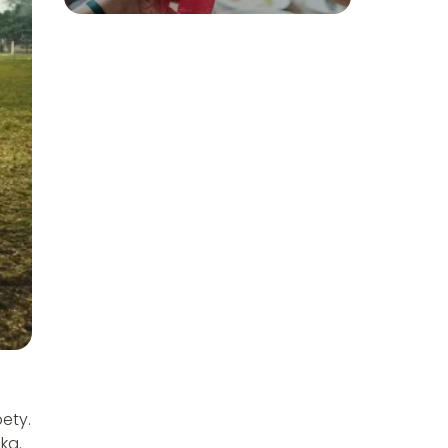
ety.
ka.