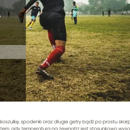
–
 koszulkę, spodenki oraz długie getry bądź po prostu skarp
latem, gdy temperatura na zewnątrz jest stosunkowo wyso