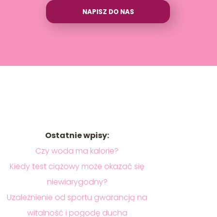
NAPISZ DO NAS
Ostatnie wpisy:
Czy woda ma kalorie?
Kiedy test ciążowy może okazać się
niewiarygodny?
Uzależnienie od sportu gwarancją na
witalność i pogodę ducha