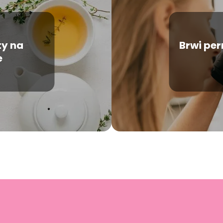
ty na
Brwi pe
e