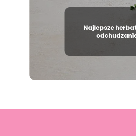
Najlepsze herba
odchudzani